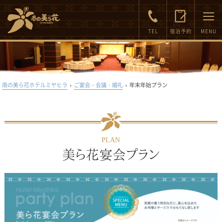
FAQ
Inquiry
TEL
宿泊予約
MENU
南の美ら花ホテルミヤヒラ
›
ご宴会・会議・婚礼
›
年末年始プラン
PLAN
美ら花宴会プラン