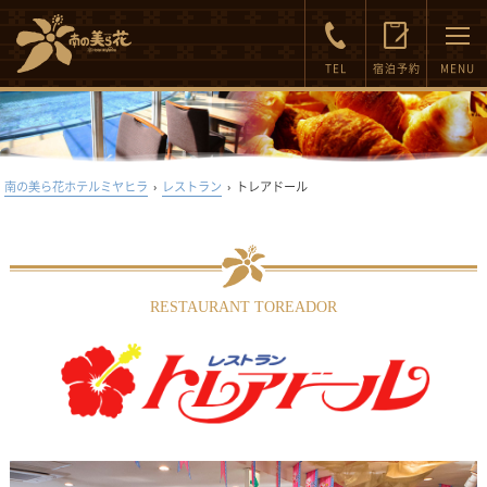
FAQ
Inquiry
TEL
宿泊予約
MENU
南の美ら花ホテルミヤヒラ
›
レストラン
›
トレアドール
RESTAURANT TOREADOR