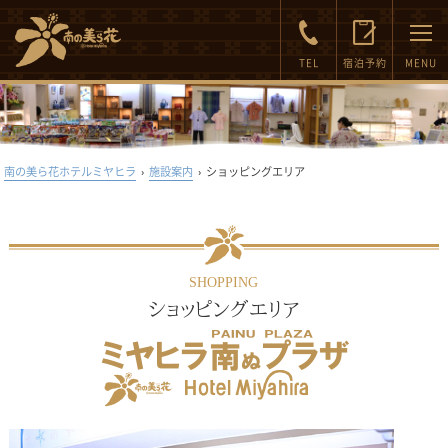
FAQ
Inquiry
TEL
宿泊予約
MENU
南の美ら花ホテルミヤヒラ
›
施設案内
›
ショッピングエリア
SHOPPING
ショッピングエリア