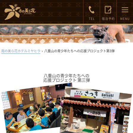
FAQ
Inquiry
TEL
宿泊予約
MENU
南の美ら花ホテルミヤヒラ
›
八重山の青少年たちへの応援プロジェクト第3弾
八重山の青少年たちへの
応援プロジェクト 第三弾