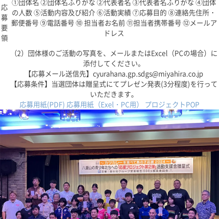
①団体名 ②団体名ふりがな ②代表者名 ③代表者名ふりがな ④団体
応
の人数 ⑤活動内容及び紹介 ⑥活動実績 ⑦応募目的 ⑧連絡先住所・
募
郵便番号 ⑨電話番号 ⑩ 担当者お名前 ⑪担当者携帯番号 ⑫メールア
要
ドレス
領
（2）団体様のご活動の写真を、メールまたはExcel（PCの場合）に
添付してください。
【応募メール送信先】cyurahana.gp.sdgs@miyahira.co.jp
【応募条件】当選団体は贈呈式にてプレゼン発表(3分程度)を行って
いただきます。
応募用紙(PDF)
応募用紙（Exel・PC用）
プロジェクトPOP