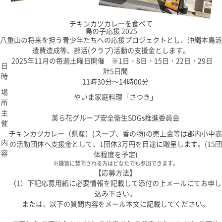
チキンカツカレーを食べて
島の子応援 2025
八重山の将来を担う青少年たちへの応援プロジェクトとし、沖縄本島派
遣費造成等、部活(クラブ)活動の支援金とします。
2025年11月の毎週土曜日開催 ※1日・8日・15日・22日・29日
日
計5日間
時
11時30分～14時00分
場
やいま家庭料理「さつき」
所
主
美ら花グループ安全衛生SDGs推進委員会
催
チキンカツカレー（県産）(スープ、香の物)の売上金等は郡内小中高
内
の活動団体へ支援金として、1団体3万円を目途に贈呈します。(15団
容
体程度を予定)
※趣旨に賛同される方はどなたでも参加できます。
【応募方法】
（1）下記応募用紙に必要情報を記載して添付の上メールにてお申し
込み下さい。
または、以下の質問内容をメール本文に記載してください。