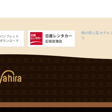
南の美ら花 ホテル
ラ