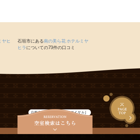
ミヤヒ
石垣市にある
南の美ら花 ホテルミヤ
ヒラ
についての73件の口コミ