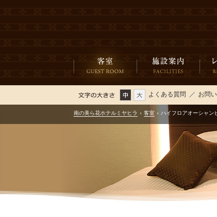
よくある質問
お問
南の美ら花ホテルミヤヒラ
›
客室
›
ハイフロアオーシャン