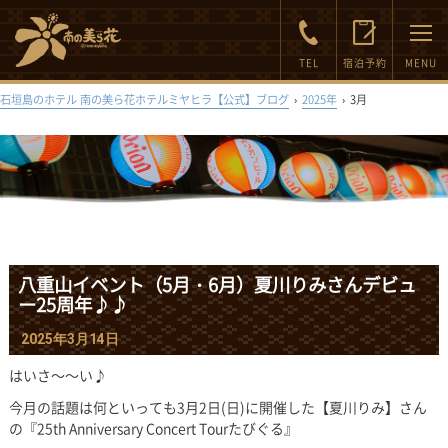
FAQ
Inquiry
TEL
宿泊予約
MENU
石垣島のホテル 南の美ら花ホテルミヤヒラ【公式】ブログ
›
2025年
›
3月
八重山イベント（5月・6月）夏川りみさんデビュ
ー25周年♪♪
2025年3月14日
はいさ～～い♪
今月の話題は何といっても3月2日(日)に開催した【夏川りみ】さん
の『25th Anniversary Concert Tourたびぐる』