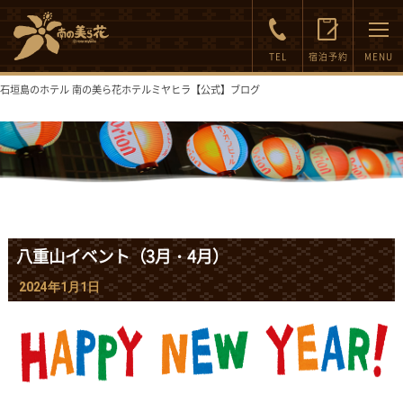
FAQ
Inquiry
TEL
宿泊予約
MENU
石垣島のホテル 南の美ら花ホテルミヤヒラ【公式】ブログ
八重山イベント（3月・4月）
2024年1月1日