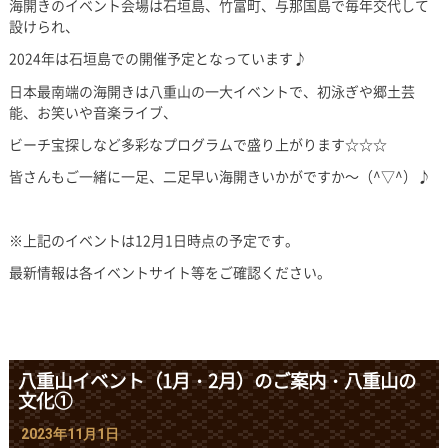
海開きのイベント会場は石垣島、竹富町、与那国島で毎年交代して
設けられ、
2024年は石垣島での開催予定となっています♪
日本最南端の海開きは八重山の一大イベントで、初泳ぎや郷土芸
能、お笑いや音楽ライブ、
ビーチ宝探しなど多彩なプログラムで盛り上がります☆☆☆
皆さんもご一緒に一足、二足早い海開きいかがですか～（^▽^）♪
※上記のイベントは12月1日時点の予定です。
最新情報は各イベントサイト等をご確認ください。
八重山イベント（1月・2月）のご案内・八重山の
文化①
2023年11月1日