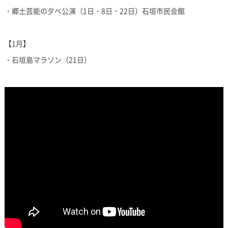
・郷土芸能の夕べ公演（1日・8日・22日）石垣市民会館
【1月】
・石垣島マラソン（21日）