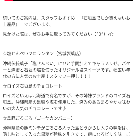
続いてのご案内は、スタッフおすすめ 『石垣島でしか買えないお
土産品』 でございます。
見かけた際は、ぜひお手に取ってみてください（^0^）/☆
☆塩せんべいフロランタン（宮城製菓店）
沖縄伝統菓子「塩せんべい」にひと手間加えてキャラメリゼ。バタ
ーと蜂蜜と石垣の塩を使ったオリジナル塩スイーツです。幅広い年
代の方に人気のお土産！スタッフ一押し！！！
☆ロイズ石垣島のチョコレート
ロイズといえば北海道で有名ですが、その姉妹ブランドのロイズ石
垣島。沖縄県産の黒糖や塩を使用した、深みのあるまろやかな味わ
いの大人気のチョコレートです♪
☆島豚ごろごろ（ゴーヤカンパニー）
沖縄県産の豚ミンチがごろごろ入った島とうがらし入りの味噌は、
隠し味として入った黒糖が旨味を引き立て、癖になるピリ辛味。ご