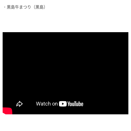
・黒島牛まつり（黒島）