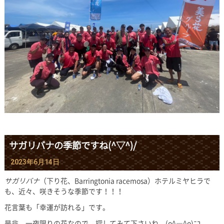
サガリバナの季節ですね(^▽^)/
2023年6月14日
サガリバナ
（下り花、Barringtonia racemosa）ホテルミヤヒラで
も、近々、咲きそうな季節です！！！
花言葉も「幸運が訪れる」です。
是非、一夜限りの花なので、探してみて下さいね。(o^―^o)ﾆｺ