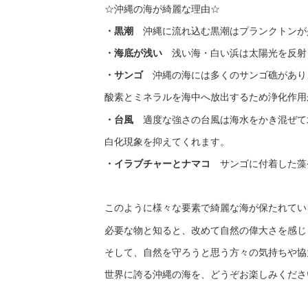
☆沖縄の海が綺麗な理由☆
・黒潮
沖縄に流れ込む黒潮はプランクトンが
・海底が浅い
浅い海・白い浜は太陽光を反射
・サンゴ
沖縄の海には多くのサンゴ礁があり
酸素とミネラルを海中へ放出するため浄化作用
・台風
適度な強さの台風は海水をかき混ぜて
白化現象を抑えてくれます。
・イラブチャーとナマコ
サンゴに付着した藻
このように様々な要素で綺麗な海が保たれてい
必要な物と知ると、改めて自然の偉大さを感じ
そして、自然を守ろうと思う方々の気持ちや協力
世界に誇る沖縄の海を、どうぞお楽しみくださ