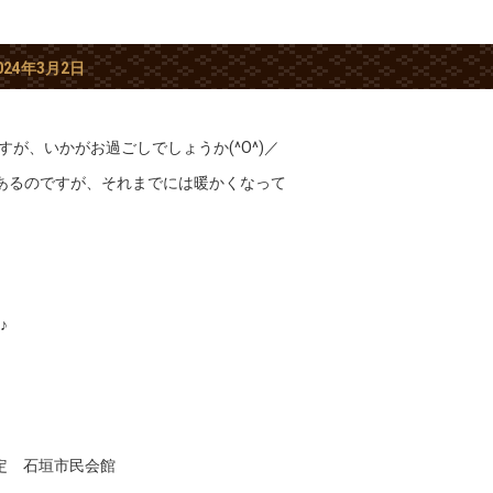
024年3月2日
が、いかがお過ごしでしょうか(^O^)／
があるのですが、それまでには暖かくなって
♪
定 石垣市民会館