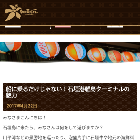
FAQ
石垣島のホテル 南の美ら花ホテルミヤヒラ【公式】ブログ
›
観光情報
船に乗るだけじゃない！石垣港離島ターミナルの
魅力
2017年4月22日
みなさまこんにちは！
石垣島に来たら、みなさんは何をして遊びますか？
川平湾などの景勝地を巡ったり、泡盛片手に石垣牛や地元の海鮮料