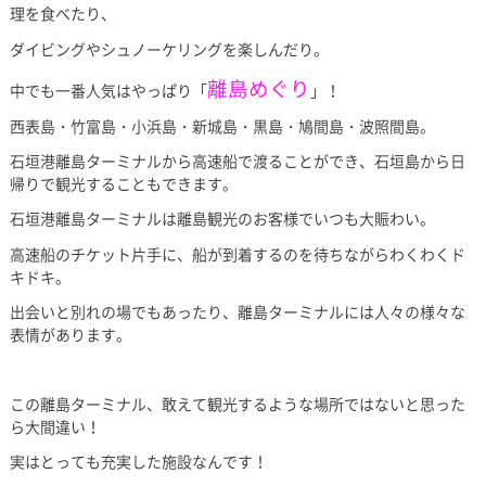
理を食べたり、
ダイビングやシュノーケリングを楽しんだり。
離島めぐり
中でも一番人気はやっぱり「
」！
西表島・竹富島・小浜島・新城島・黒島・鳩間島・波照間島。
石垣港離島ターミナルから高速船で渡ることができ、石垣島から日
帰りで観光することもできます。
石垣港離島ターミナルは離島観光のお客様でいつも大賑わい。
高速船のチケット片手に、船が到着するのを待ちながらわくわくド
キドキ。
出会いと別れの場でもあったり、離島ターミナルには人々の様々な
表情があります。
この離島ターミナル、敢えて観光するような場所ではないと思った
ら大間違い！
実はとっても充実した施設なんです！